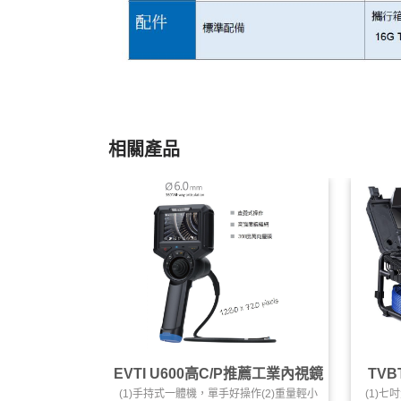
相關產品
EVTI U600高C/P推薦工業內視鏡
TVB
(1)手持式一體機，單手好操作(2)重量輕小
(1)七吋