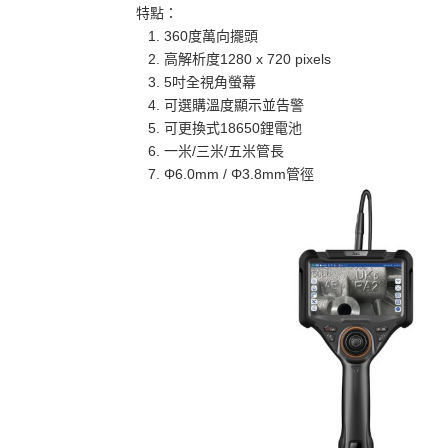
特點：
1. 360度萬向擺頭
2. 高解析度1280 x 720 pixels
3. 5吋全視角螢幕
4. 可選購溫度顯示並告警
5. 可更換式18650鋰電池
6. 一米/三米/五米管長
7. Φ6.0mm / Φ3.8mm管徑