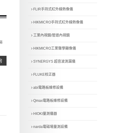
FLIR手持式紅外線熱像儀
HIKMICRO手持式紅外線熱像儀
工業內視鏡/管道內視鏡
螢幕
HIKMICRO工業聲學顯像儀
詢
SYNERGYS 超音波測漏儀
FLUKE校正器
abi電路板維修設備
Qmax電路板維修設備
HIOKI量測儀器
narda電磁場量測設備