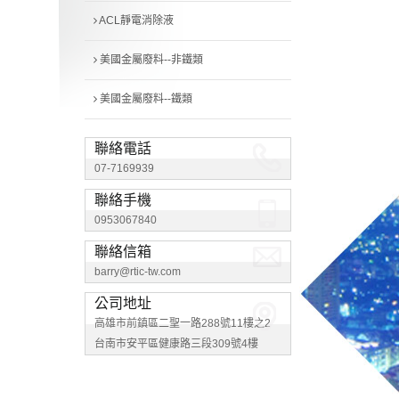
ACL靜電消除液
美國金屬廢料--非鐵類
美國金屬廢料--鐵類
聯絡電話
07-7169939
聯絡手機
0953067840
聯絡信箱
barry@rtic-tw.com
公司地址
高雄市前鎮區二聖一路288號11樓之2
台南市安平區健康路三段309號4樓